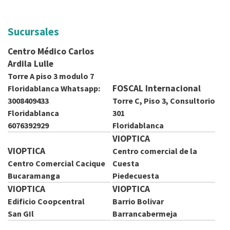
d
a
Sucursales
q
Centro Médico Carlos
Ardila Lulle
u
Torre A piso 3 modulo 7
FOSCAL Internacional
Floridablanca Whatsapp:
í
3008409433
Torre C, Piso 3, Consultorio
Floridablanca
301
6076392929
Floridablanca
VIOPTICA
VIOPTICA
Centro comercial de la
Centro Comercial Cacique
Cuesta
Bucaramanga
Piedecuesta
VIOPTICA
VIOPTICA
Edificio Coopcentral
Barrio Bolivar
San GIl
Barrancabermeja