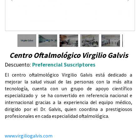
u
e
n
1
/
10
t
Centro Oftalmológico Virgilio Galvis
r
Descuento:
Preferencial Suscriptores
El centro oftalmológico Virgilio Galvis está dedicado a
a
mejorar la salud visual de las personas con la más alta
tecnología, cuenta con un grupo de apoyo científico
u
especializado y se ha convertido en referencia nacional e
s
internacional gracias a la experiencia del equipo médico,
dirigido por el Dr. Galvis, quien coordina a prestigiosos
t
profesionales en cada especialidad oftalmológica.
e
www.virgiliogalvis.com