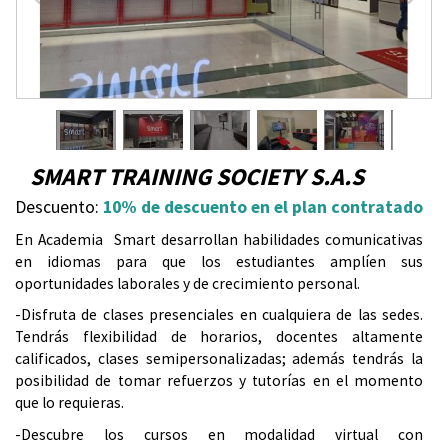
u
e
n
1
/
9
t
SMART TRAINING SOCIETY S.A.S
r
Descuento:
10% de descuento en el plan contratado
En Academia Smart desarrollan habilidades comunicativas
a
en idiomas para que los estudiantes amplíen sus
oportunidades laborales y de crecimiento personal.
u
-Disfruta de clases presenciales en cualquiera de las sedes.
s
Tendrás flexibilidad de horarios, docentes altamente
calificados, clases semipersonalizadas; además tendrás la
t
posibilidad de tomar refuerzos y tutorías en el momento
que lo requieras.
e
-
Descubre los cursos en modalidad virtual con