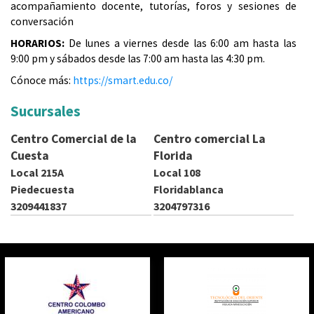
d
acompañamiento docente, tutorías, foros y sesiones de
conversación
a
HORARIOS:
De lunes a viernes desde las 6:00 am hasta las
9:00 pm y sábados desde las 7:00 am hasta las 4:30 pm.
q
Cónoce más:
https://smart.edu.co/
u
Sucursales
í
Centro Comercial de la
Centro comercial La
Cuesta
Florida
Local 215A
Local 108
Piedecuesta
Floridablanca
3209441837
3204797316