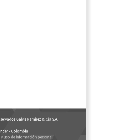
servados Galvis Ramírez & Cia S.A.
nder - Colombia
d y uso de información personal