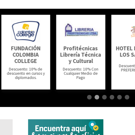
FUNDACIÓN
Profitécnicas
HOTEL 
COLOMBIA
Librería Técnica
LOS 
COLLEGE
y Cultural
Descuent
Descuento: 10% de
Descuento: 10% Con
PREFER
descuento en cursos y
Cualquier Medio de
diplomados.
Pago