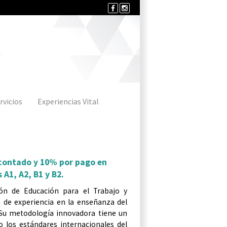
rvicios
Experiencias Vital
contado y 10% por pago en
 A1, A2, B1 y B2.
ción
de
Educación
para
el
Trabajo
y
s
de
experiencia
en
la
enseñanza
del
Su
metodología
innovadora
tiene
un
do
los
estándares
internacionales
del