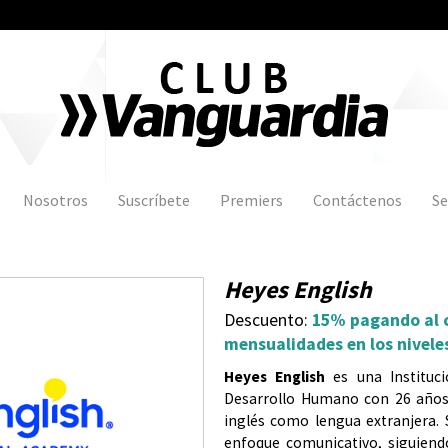
Jump to navigation
Nosotros
Suscríbete
Premiers
Contáctenos
Se
Heyes English
Descuento:
15% pagando al 
mensualidades en los niveles
Heyes
English
es
una
Institu
Desarrollo
Humano
con
26
año
inglés
como
lengua
extranjera
.
enfoque
comunicativo
,
siguien