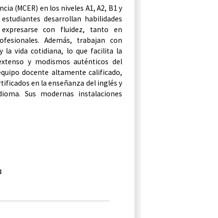
ncia
(
MCER
)
en
los
niveles
A1
,
A2
,
B1
y
s
estudiantes
desarrollan
habilidades
n
expresarse
con
fluidez
,
tanto
en
ofesionales
.
Además
,
trabajan
con
y
la
vida
cotidiana
,
lo
que
facilita
la
extenso
y
modismos
auténticos
del
equipo
docente
altamente
calificado
,
rtificados
en
la
enseñanza
del
inglés
y
idioma
.
Sus
modernas
instalaciones
8