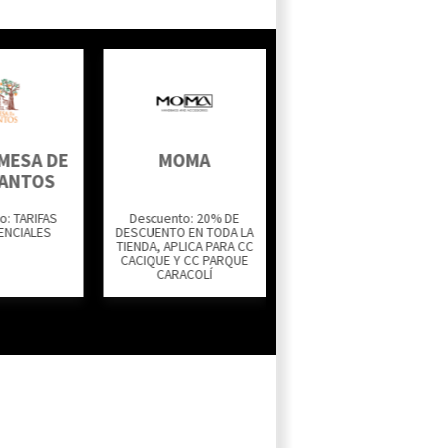
MESA DE
MOMA
Multicomputo
SANTOS
o: TARIFAS
Descuento: 20% DE
Descuento: 10% en
ENCIALES
DESCUENTO EN TODA LA
programas de formación
TIENDA, APLICA PARA CC
y capacitación, 100% en
CACIQUE Y CC PARQUE
inscripción y matrícula.
CARACOLÍ