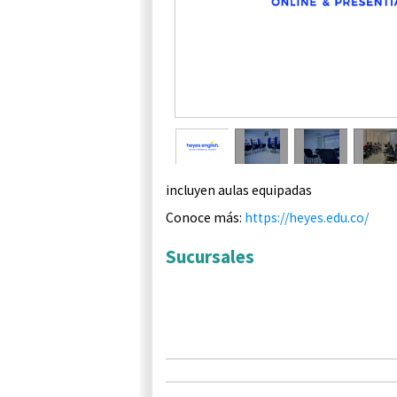
u
e
n
t
r
incluyen
aulas
equipadas
Conoce más:
https://heyes.edu.co/
a
Sucursales
u
s
t
e