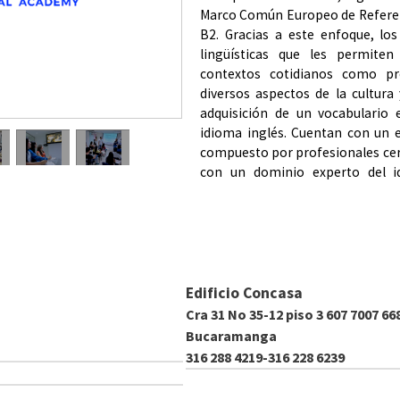
Marco
Común
Europeo
de
Refere
B2
.
Gracias
a
este
enfoque
,
lo
lingüísticas
que
les
permite
contextos
cotidianos
como
pr
diversos
aspectos
de
la
cultura
adquisición
de
un
vocabulario
idioma
inglés
.
Cuentan
con
un
compuesto
por
profesionales
ce
con
un
dominio
experto
del
Edificio Concasa
Cra 31 No 35-12 piso 3 607 7007 66
Bucaramanga
316 288 4219-316 228 6239