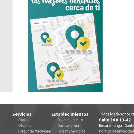
Servicios
Establecimientos
Todos los derechos re
Calle 34 # 13-42
Aliados
Entretenimiento
Oficinas
Gastronomía
Bucaramanga - Santa
Preguntas frecuentes
Hogar y Servicios
Política de privacida