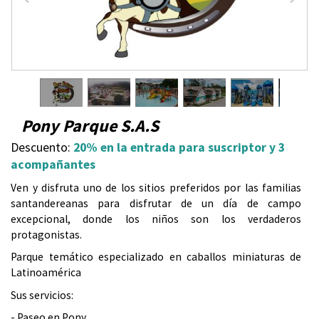
u
e
n
1
/
11
t
Pony Parque S.A.S
r
Descuento:
20% en la entrada para suscriptor y 3
acompañantes
a
Ven y disfruta uno de los sitios preferidos por las familias
u
santandereanas para disfrutar de un día de campo
excepcional, donde los niños son los verdaderos
s
protagonistas.
Parque temático especializado en caballos miniaturas de
t
Latinoamérica
e
Sus servicios:
- Paseo en Pony