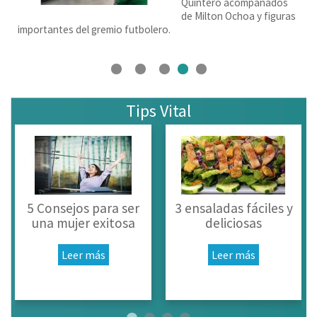
Quintero acompañados
de Milton Ochoa y figuras
importantes del gremio futbolero.
P
Tips Vital
á
g
i
5 Consejos para ser
3 ensaladas fáciles y
n
una mujer exitosa
deliciosas
a
Leer más
Leer más
s