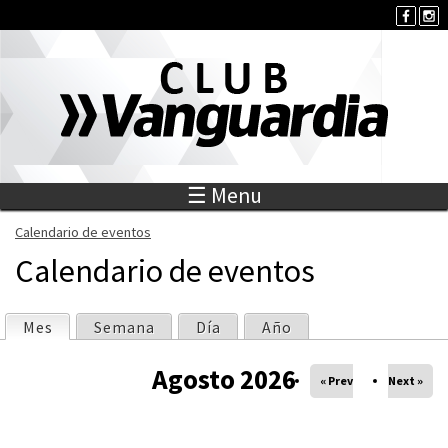
Jump to navigation
☰ Menu
Calendario de eventos
S
Calendario de eventos
e
Mes
(solapa activa)
Semana
Día
Año
S
e
Agosto 2026
o
« Prev
Next »
n
l
c