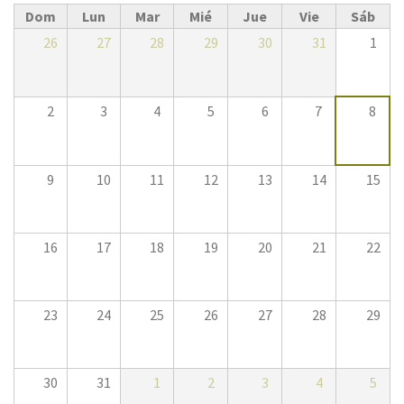
Dom
Lun
Mar
Mié
Jue
Vie
Sáb
u
a
26
27
28
29
30
31
1
e
p
n
a
2
3
4
5
6
7
8
t
s
r
9
10
11
12
13
14
15
p
a
r
16
17
18
19
20
21
22
u
i
s
23
24
25
26
27
28
29
n
t
c
e
30
31
1
2
3
4
5