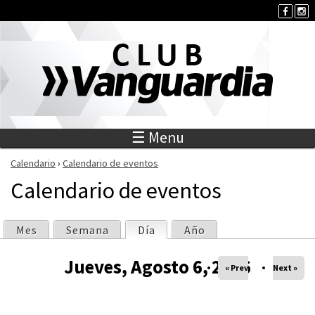
Jump to navigation
☰ Menu
Calendario
›
Calendario de eventos
S
Calendario de eventos
e
Mes
Semana
Día
(solapa activa)
Año
S
e
Jueves, Agosto 6, 2026
o
« Prev
Next »
n
l
c